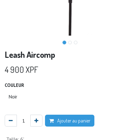
Leash Aircomp
4 900
XPF
COULEUR
Ajouter au panier
Taille
:
6'