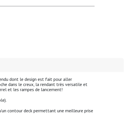
endu
dont
le design est fait pour aller
oche dans le creux
, la rendant très
versatile
et
rrel
et les
rampes
de lancement!
ple
).
u'un
contour deck
permettant
une meilleure prise